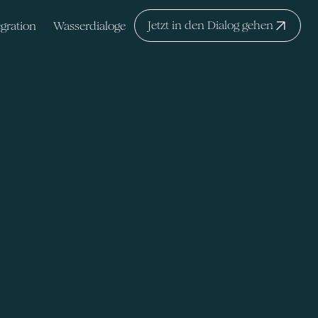
Jetzt in den Dialog gehen
egration
Wasserdialoge