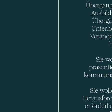
Übergang
Ausbild
Übergä
Untern
Verände
Sie w
präsent
kommunizi
Sie woll
Herausford
erforderli