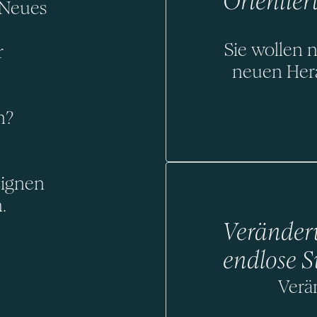
Orientier
 Neues
Sie wollen 
r
neuen Hera
n?
eignen
.
Veränderu
endlose S
Verä